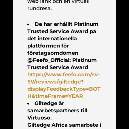
web länk och en virtuell
rundresa.
De har erhållit Platinum
Trusted Service Award på
det internationella
plattformen för
företagsomdömen
@Feefo_Official; Platinum
Trusted Service Award
https://www.feefo.com/sv-
SV/reviews/giltedge?
displayFeedbackType=BOT
H&timeFrame=YEAR
Giltedge är
samarbetspartners till
Virtuoso.
Giltedge Africa samarbete i