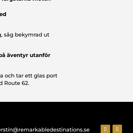
med
g, såg bekymrad ut
 på äventyr utanför
 och tar ett glas port
d Route 62.
erstin@remarkabledestinations.se