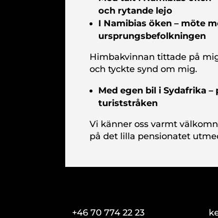
och rytande
lejo
I Namibias öken – möte 
ursprungsbefolkningen
Himbakvinnan tittade på mi
och tyckte synd om mig.
Med egen bil i Sydafrika –
turiststråken
Vi känner oss varmt välkomna
på det lilla pensionatet utme
+46 70 774 22 23
k