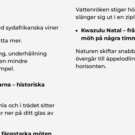
Vattenröken stiger hög
slänger sig ut i en zipl
ed sydafrikanska viner
Kwazulu
Natal – frå
möh
på några tim
tta mer.
Naturen skiftar snabb
ing, underhållning
övergår till äppelodl
s en mindre
horisonten.
empel.
rna – historiska
a och i trädet sitter
r ner på ditt glas av
– färgstarka möten