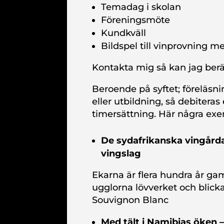
Temadag i skolan
Föreningsmöte
Kundkväll
Bildspel till vinprovning m
Kontakta mig så kan jag berä
Beroende på syftet; föreläsn
eller utbildning, så debitera
timersättning. Här några ex
De sydafrikanska vingårda
vingslag
Ekarna är flera hundra år gaml
ugglorna lövverket och blicka
Souvignon Blanc
M
ed tält i Namibias öken 