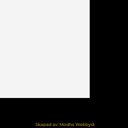
Skapad av: Modhs Webbyrå