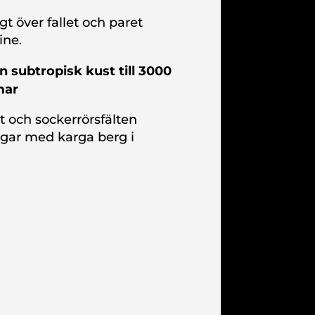
t över fallet och paret
ine.
n subtropisk kust till 3000
mar
t och sockerrörsfälten
ingar med karga berg i