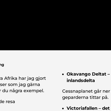
ing
Okavango Deltat – 
ra Afrika har jag gjort
inlandsdelta
lser som jag gärna
r du några exempel.
Cessnaplanet går ner
geparderna tittar på.
de resa
Victoriafallen – de